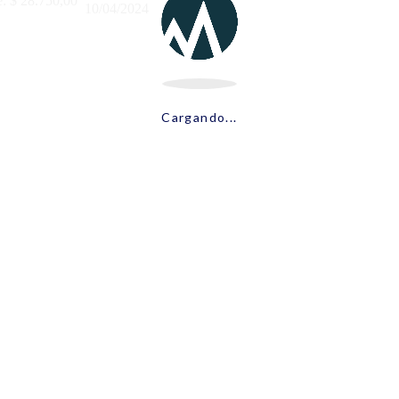
e:
$
28.750,00
10/04/2024
Cargando...