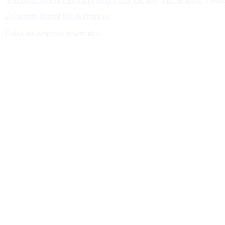
SNOWBOARD - STANDARD - TALLE 149
TECHNINE
Desd
Todos los derechos reservados