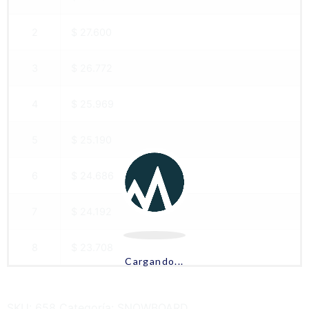
2
$ 27.600
3
$ 26.772
4
$ 25.969
5
$ 25.190
6
$ 24.686
7
$ 24.192
8
$ 23.708
Cargando...
SKU:
658
Categoría:
SNOWBOARD