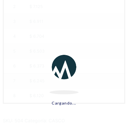
2
$ 7.125
3
$ 6.911
4
$ 6.704
5
$ 6.503
6
$ 6.373
7
$ 6.245
8
$ 6.120
Cargando...
SKU:
504
Categoría:
CASCO