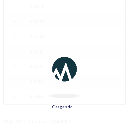
2
$ 9.310
3
$ 9.031
4
$ 8.760
5
$ 8.497
6
$ 8.327
7
$ 8.161
8
$ 7.997
Cargando...
SKU:
742
Categoría:
CAMPERA