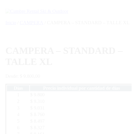
Ir
al
Men
contenido
Inicio
/
CAMPERA
/ CAMPERA – STANDARD – TALLE XL
CAMPERA – STANDARD –
TALLE XL
Desde:
$
9.800,00
Días
Precio individual por cantidad de días
1
$ 9.800
2
$ 9.310
3
$ 9.031
4
$ 8.760
5
$ 8.497
6
$ 8.327