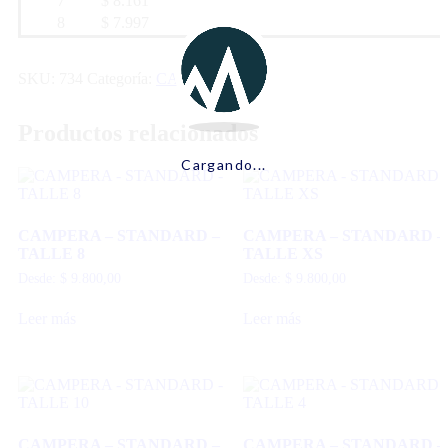
7
$ 8.161
8
$ 7.997
SKU:
734
Categoría:
CAMPERA
Productos relacionados
Cargando...
CAMPERA – STANDARD –
CAMPERA – STANDARD –
TALLE 8
TALLE XS
Desde:
$
9.800,00
Desde:
$
9.800,00
Leer más
Leer más
CAMPERA – STANDARD –
CAMPERA – STANDARD –