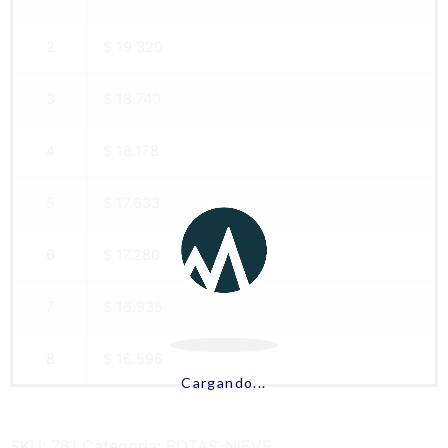
2
$ 19.320
3
$ 18.740
4
$ 18.178
5
$ 17.633
6
$ 17.280
7
$ 16.935
8
$ 16.596
Cargando...
SKU:
781
Categoría:
BOTAS-NIEVE