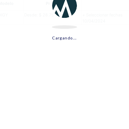
Modelo
Precio
DIGY
Desde:
$
28.750,00
+
Seleccionar fechas
10/04/2024
Cargando...