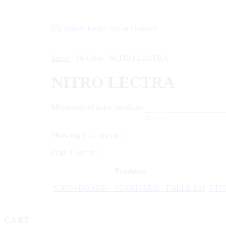
Ir
al
contenido
Inicio
/ Modelos / NITRO LECTRA
NITRO LECTRA
Mostrando el único resultado
Showing 1 - 1 out of 1
Page 1 out of 1
Products
SNOWBOARD - STANDARD - TALLE 149
NIT
CART