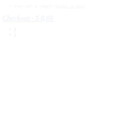
Your cart is empty!
Return to shop
Checkout
-
$ 0,00
0
1