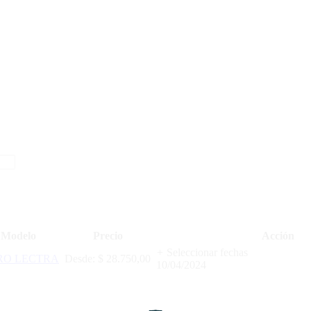
Modelo
Precio
Acción
+
Seleccionar fechas
RO LECTRA
Desde:
$
28.750,00
10/04/2024