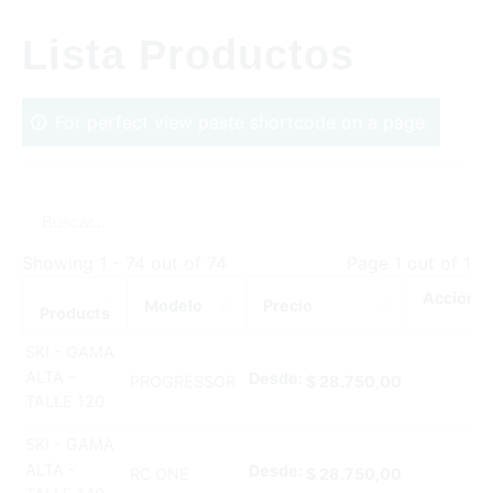
Lista Productos
For perfect view paste shortcode on a page.
Showing 1 - 74 out of 74
Page 1 out of 1
Acción
Modelo
Precio
Products
SKI - GAMA
ALTA -
Desde:
PROGRESSOR
$
28.750,00
TALLE 120
SKI - GAMA
ALTA -
Desde:
RC ONE
$
28.750,00