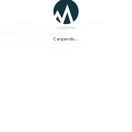
Precio
Acción
+
Seleccionar fechas
co
Desde:
$
7.500,00
10/04/2024
Cargando...
+
Seleccionar fechas
co
Desde:
$
20.125,00
10/04/2024