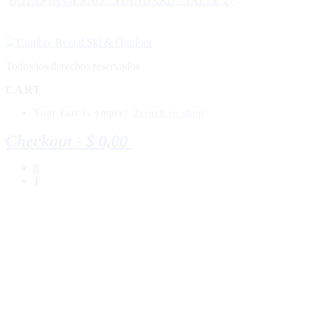
BOTAS INVIERNO - STANDARD - TALLE 27
Todos los derechos reservados
CART
Your cart is empty!
Return to shop
Checkout
-
$ 0,00
0
1