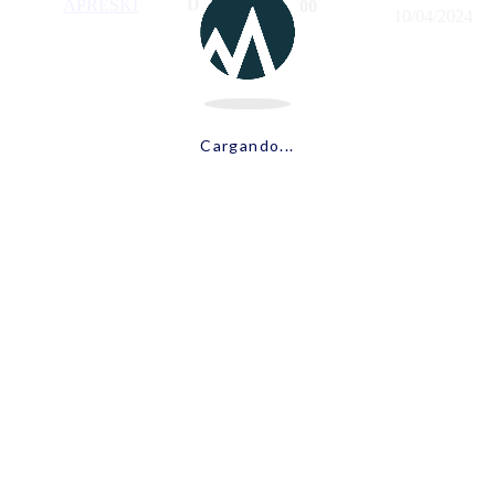
Desde:
APRESKI
$
7.000,00
10/04/2024
Cargando...