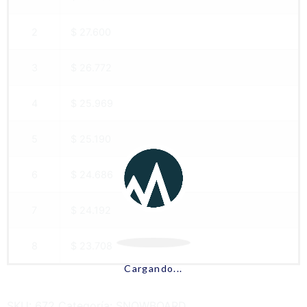
2
$ 27.600
3
$ 26.772
4
$ 25.969
5
$ 25.190
6
$ 24.686
7
$ 24.192
8
$ 23.708
Cargando...
SKU:
672
Categoría:
SNOWBOARD