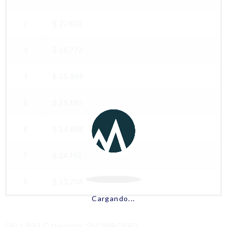
2
$ 27.600
3
$ 26.772
4
$ 25.969
5
$ 25.190
6
$ 24.686
7
$ 24.192
8
$ 23.708
Cargando...
SKU:
692
Categoría:
SNOWBOARD