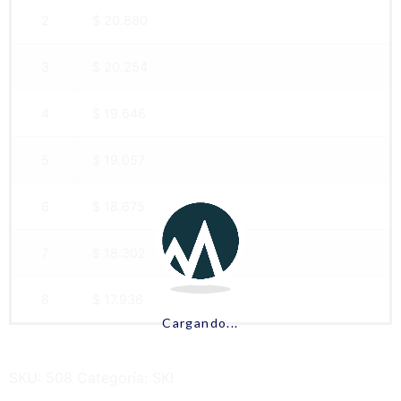
2
$ 20.880
3
$ 20.254
4
$ 19.646
5
$ 19.057
6
$ 18.675
7
$ 18.302
8
$ 17.936
Cargando...
SKU:
508
Categoría:
SKI