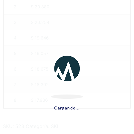
2
$ 20.880
3
$ 20.254
4
$ 19.646
5
$ 19.057
6
$ 18.675
7
$ 18.302
8
$ 17.936
Cargando...
SKU:
523
Categoría:
SKI