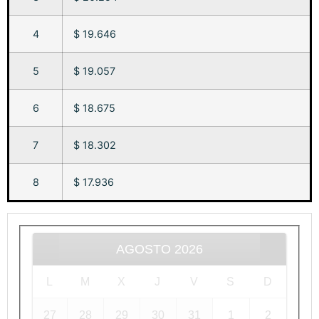
4
$ 19.646
5
$ 19.057
6
$ 18.675
7
$ 18.302
8
$ 17.936
AGOSTO
2026
L
M
X
J
V
S
D
27
28
29
30
31
1
2