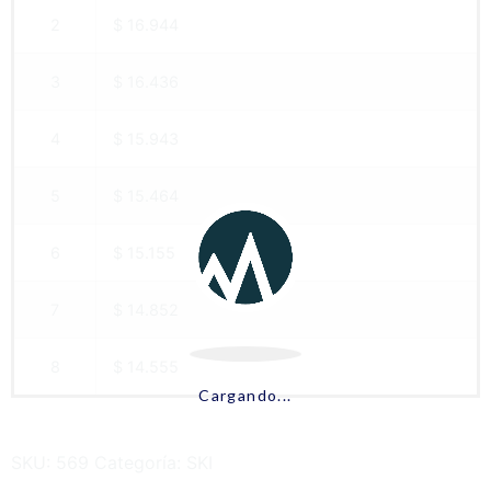
2
$ 16.944
3
$ 16.436
4
$ 15.943
5
$ 15.464
6
$ 15.155
7
$ 14.852
8
$ 14.555
Cargando...
SKU:
569
Categoría:
SKI