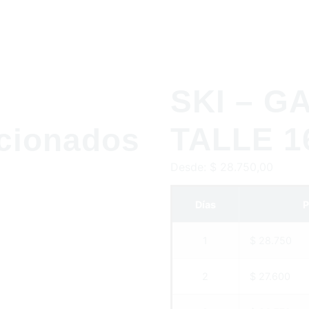
SKI – G
TALLE 1
acionados
Desde:
$
28.750,00
Días
P
1
$ 28.750
2
$ 27.600