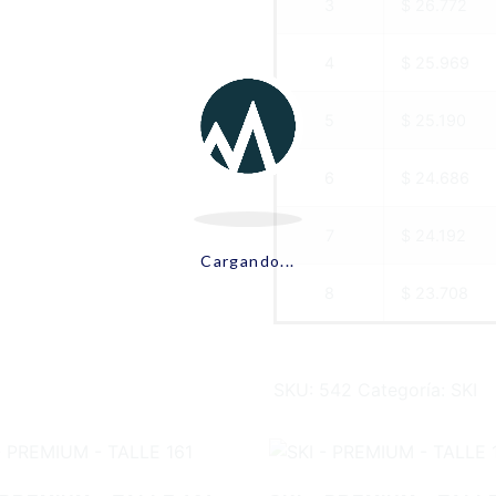
3
$ 26.772
4
$ 25.969
5
$ 25.190
6
$ 24.686
7
$ 24.192
Cargando...
8
$ 23.708
SKU:
542
Categoría:
SKI