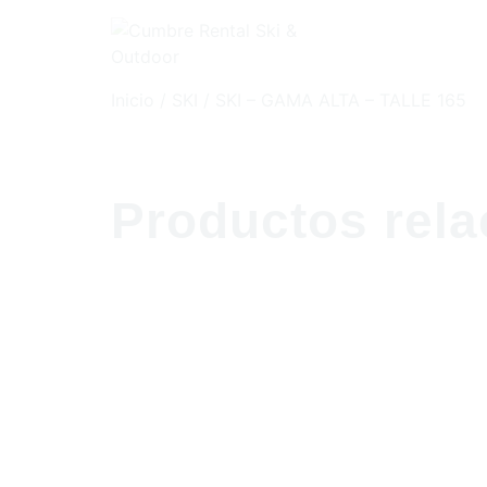
Ir
al
contenido
Inicio
/
SKI
/ SKI – GAMA ALTA – TALLE 165
Productos rel