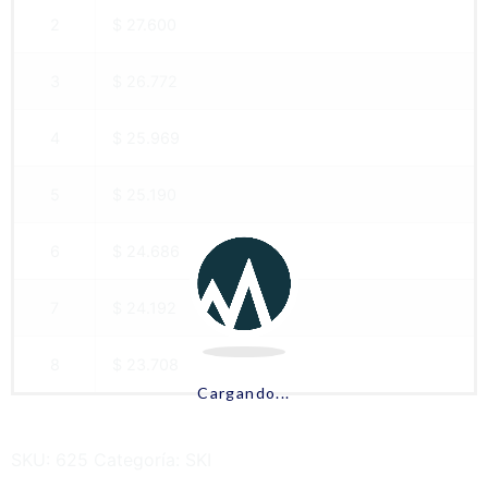
2
$ 27.600
3
$ 26.772
4
$ 25.969
5
$ 25.190
6
$ 24.686
7
$ 24.192
8
$ 23.708
Cargando...
SKU:
625
Categoría:
SKI