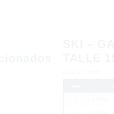
SKI – G
TALLE 1
acionados
Desde:
$
28.750,00
Días
P
1
$ 28.750
2
$ 27.600