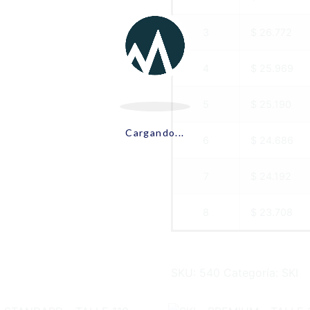
3
$ 26.772
4
$ 25.969
5
$ 25.190
Cargando...
6
$ 24.686
7
$ 24.192
8
$ 23.708
SKU:
540
Categoría:
SKI