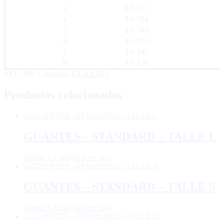
3
$ 6.911
4
$ 6.704
5
$ 6.503
6
$ 6.373
7
$ 6.245
8
$ 6.120
SKU:
696
Categoría:
GUANTES
Productos relacionados
GUANTES – STANDARD – TALLE L
Desde:
$
7.500,00
Leer más
GUANTES – STANDARD – TALLE S
Desde:
$
7.500,00
Leer más