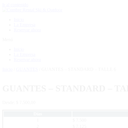
Ir al contenido
Inicio
La Empresa
Reservar ahora
Menú
Inicio
La Empresa
Reservar ahora
Inicio
/
GUANTES
/ GUANTES – STANDARD – TALLE 6
GUANTES – STANDARD – TA
Desde:
$
7.500,00
Días
1
$ 7.500
2
$ 7.125