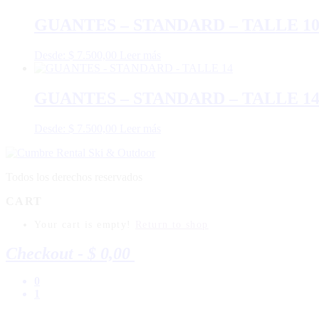
GUANTES – STANDARD – TALLE 1
Desde:
$
7.500,00
Leer más
GUANTES – STANDARD – TALLE 1
Desde:
$
7.500,00
Leer más
Todos los derechos reservados
CART
Your cart is empty!
Return to shop
Checkout
-
$ 0,00
0
1