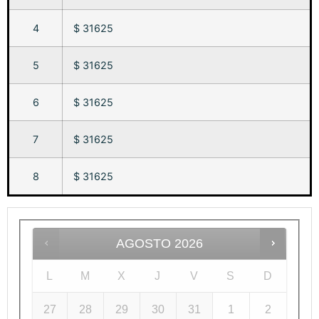
4
$ 31625
5
$ 31625
6
$ 31625
7
$ 31625
8
$ 31625
AGOSTO
2026
L
M
X
J
V
S
D
27
28
29
30
31
1
2