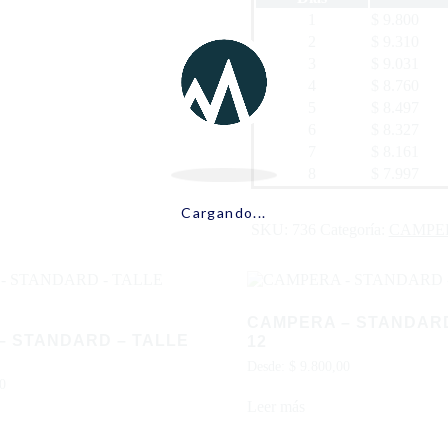
1
$ 9.800
2
$ 9.310
3
$ 9.031
4
$ 8.760
5
$ 8.497
6
$ 8.327
7
$ 8.161
8
$ 7.997
Cargando...
SKU:
736
Categoría:
CAMPE
CAMPERA – STANDARD
– STANDARD – TALLE
12
Desde:
$
9.800,00
0
Leer más