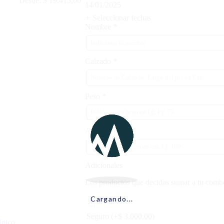
Desde:
$
19.415,00
14/01/2025
+
Seleccionar fechas
Nombre
*
Calzado
*
Peso
*
Altura
*
Adicionales
Los productos que decidas sumar a tu combo 
Cargando...
Seguro
(+
$
3.000,00
)
nico